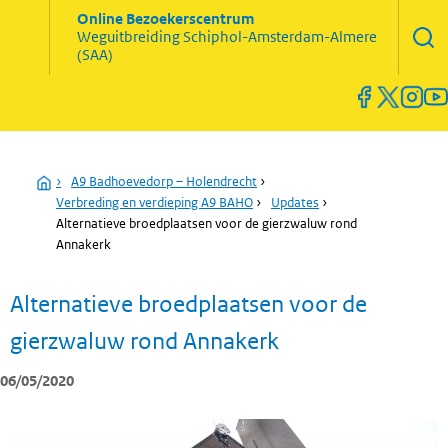
Zoekve
Online Bezoekerscentrum
opene
Weguitbreiding
Schiphol-Amsterdam-Almere
Menu
(SAA)
open
en
sluiten
Home
›
A9 Badhoevedorp – Holendrecht
›
Verbreding en verdieping A9 BAHO
›
Updates
›
Alternatieve broedplaatsen voor de gierzwaluw rond
Annakerk
Alternatieve broedplaatsen voor de
gierzwaluw rond Annakerk
06/05/2020