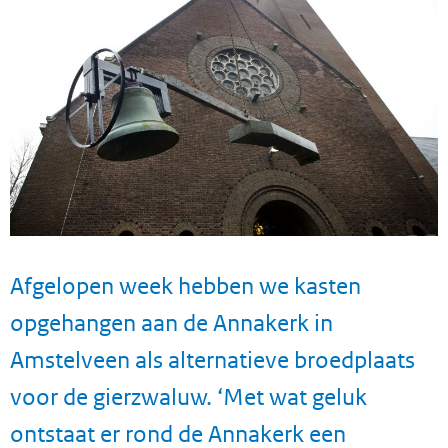
Afgelopen week hebben we kasten
opgehangen aan de Annakerk in
Amstelveen als alternatieve broedplaats
voor de gierzwaluw. ‘Met wat geluk
ontstaat er rond de Annakerk een