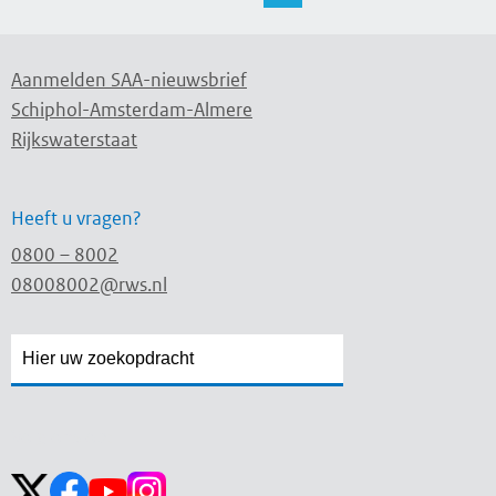
Aanmelden SAA-nieuwsbrief
Schiphol-Amsterdam-Almere
Rijkswaterstaat
Heeft u vragen?
0800 – 8002
08008002@rws.nl
Zoekveld
Zoekveld
openen
sluiten
Volg ons op: