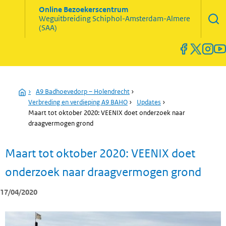
Zoekve
Online Bezoekerscentrum
opene
Weguitbreiding
Schiphol-Amsterdam-Almere
Menu
(SAA)
open
en
sluiten
Home
›
A9 Badhoevedorp – Holendrecht
›
Verbreding en verdieping A9 BAHO
›
Updates
›
Maart tot oktober 2020: VEENIX doet onderzoek naar
draagvermogen grond
Maart tot oktober 2020: VEENIX doet
onderzoek naar draagvermogen grond
17/04/2020