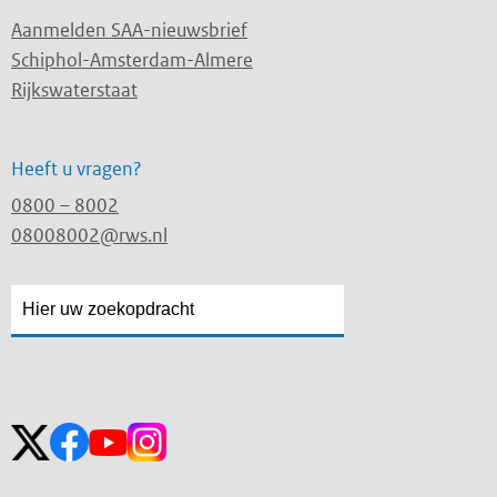
Aanmelden SAA-nieuwsbrief
Schiphol-Amsterdam-Almere
Rijkswaterstaat
Heeft u vragen?
0800 – 8002
08008002@rws.nl
Zoekveld
Zoekveld
openen
sluiten
Volg ons op: