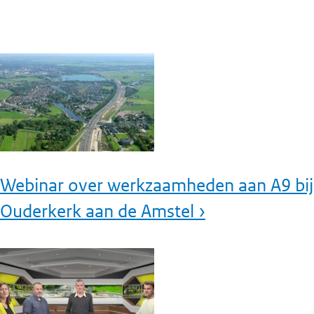
Webinar over werkzaamheden aan A9 bij
Ouderkerk aan de Amstel ›