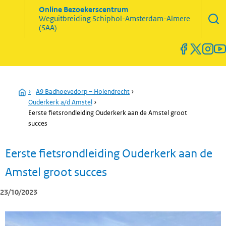
Zoekve
Online Bezoekerscentrum
opene
Weguitbreiding
Schiphol-Amsterdam-Almere
Menu
(SAA)
open
en
sluiten
Home
›
A9 Badhoevedorp – Holendrecht
›
Ouderkerk a/d Amstel
›
Eerste fietsrondleiding Ouderkerk aan de Amstel groot
succes
Eerste fietsrondleiding Ouderkerk aan de
Amstel groot succes
23/10/2023