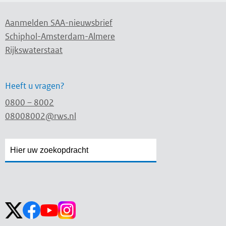
Aanmelden SAA-nieuwsbrief
Schiphol-Amsterdam-Almere
Rijkswaterstaat
Heeft u vragen?
0800 – 8002
08008002@rws.nl
Zoekveld
Zoekveld
openen
sluiten
Volg ons op: