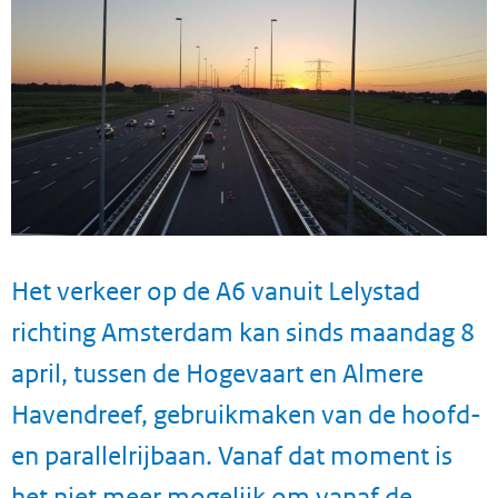
Het verkeer op de A6 vanuit Lelystad
richting Amsterdam kan sinds maandag 8
april, tussen de Hogevaart en Almere
Havendreef, gebruikmaken van de hoofd-
en parallelrijbaan. Vanaf dat moment is
het niet meer mogelijk om vanaf de