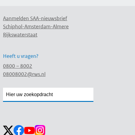
Aanmelden SAA-nieuwsbrief
Schiphol-Amsterdam-Almere
Rijkswaterstaat
Heeft u vragen?
0800 – 8002
08008002@rws.nl
Zoekveld
Zoekveld
openen
sluiten
Volg ons op: