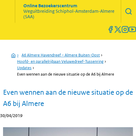
Zoekve
Online Bezoekerscentrum
opene
Weguitbreiding
Schiphol-Amsterdam-Almere
Menu
(SAA)
open
en
sluiten
Home
›
A6 Almere Havendreef – Almere Buiten-Oost
›
Hoofd- en parallelrijbaan Veluwedreef-Tussenring
›
Updates
›
Even wennen aan de nieuwe situatie op de A6 bij Almere
Even wennen aan de nieuwe situatie op de
A6 bij Almere
30/04/2019