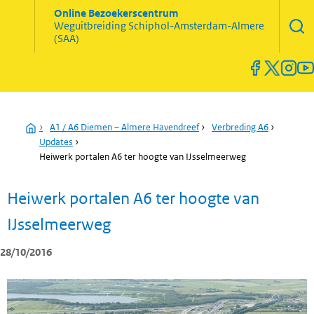
Zoekve
Online Bezoekerscentrum
opene
Weguitbreiding
Schiphol-Amsterdam-Almere
Menu
(SAA)
open
en
sluiten
Home
›
A1 / A6 Diemen – Almere Havendreef
›
Verbreding A6
›
Updates
›
Heiwerk portalen A6 ter hoogte van IJsselmeerweg
Heiwerk portalen A6 ter hoogte van
IJsselmeerweg
28/10/2016