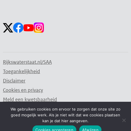
Zoekveld
Zoekveld
openen
sluiten
Volg ons op:
Rijkswaterstaat.nl/SAA
Toegankelijkheid
Disclaimer
Cookies en privacy
Meld een kwetsbaarheid
We gebruiken cookies om ervoor te zorgen dat onze site zo
goed mogelijk werk. Als je niet wilt dat we cookies plaatsen
Water. Wegen. Werken. Rijkswaterstaat.
kan je dat hier aangeven.
Cookies accepteren
Afwijzen