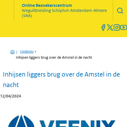
Zoekve
Online Bezoekerscentrum
opene
Weguitbreiding
Schiphol-Amsterdam-Almere
Menu
(SAA)
open
en
sluiten
Home
›
Updates
›
Inhijsen liggers brug over de Amstel in de nacht
Inhijsen liggers brug over de Amstel in de
nacht
12/04/2024