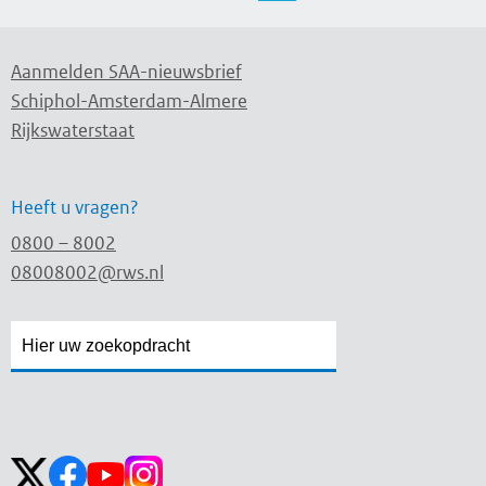
Aanmelden SAA-nieuwsbrief
Schiphol-Amsterdam-Almere
Rijkswaterstaat
Heeft u vragen?
0800 – 8002
08008002@rws.nl
Zoekveld
Zoekveld
openen
sluiten
Volg ons op: