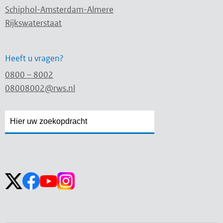
Schiphol-Amsterdam-Almere
Rijkswaterstaat
Heeft u vragen?
0800 – 8002
08008002@rws.nl
Zoekveld
Zoekveld
openen
sluiten
Volg ons op: