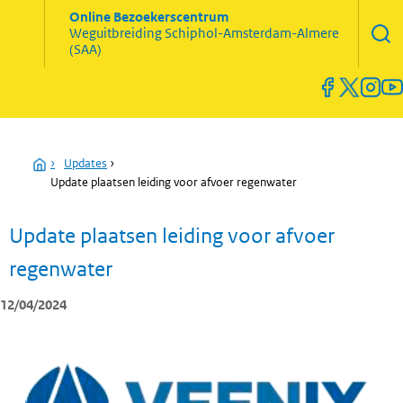
Zoekve
Online Bezoekerscentrum
opene
Weguitbreiding
Schiphol-Amsterdam-Almere
Menu
(SAA)
open
en
sluiten
Home
›
Updates
›
Update plaatsen leiding voor afvoer regenwater
Update plaatsen leiding voor afvoer
regenwater
12/04/2024