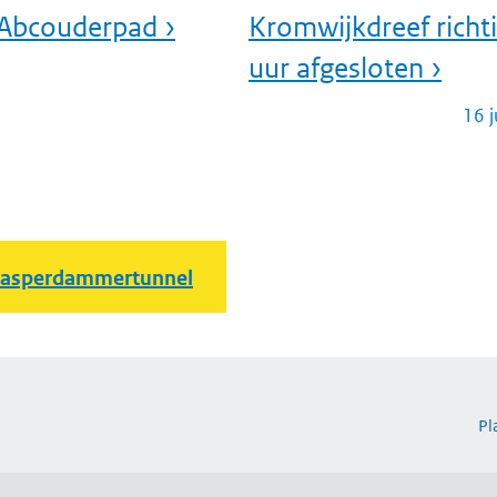
 Abcouderpad ›
Kromwijkdreef richt
uur afgesloten ›
16 
asperdammertunnel
Pl