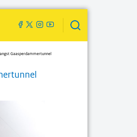
Zoekveld
openen
tvangst Gaasperdammertunnel
mertunnel