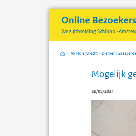
Online Bezoeker
Weguitbreiding
Schiphol-Amster
Home
›
A9 Holendrecht – Diemen (Gaasper
Mogelijk g
26/05/2021