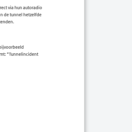
ect via hun autoradio
in de tunnel hetzelfde
tzenden.
bijvoorbeeld
omt: “Tunnelincident