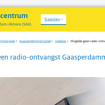
scentrum
Trajecten
dam-Almere (SAA)
dammerweg)
›
Gaasperdammertunnel
›
Updates
›
Mogelijk geen radio-on
een radio-ontvangst Gaasperdam