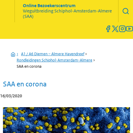
Zoekve
Online Bezoekerscentrum
opene
Weguitbreiding
Schiphol-Amsterdam-Almere
Menu
(SAA)
open
en
sluiten
Home
›
A1 / A6 Diemen – Almere Havendreef
›
Rondleidingen Schiphol-Amsterdam-Almere
›
SAA en corona
SAA en corona
16/03/2020