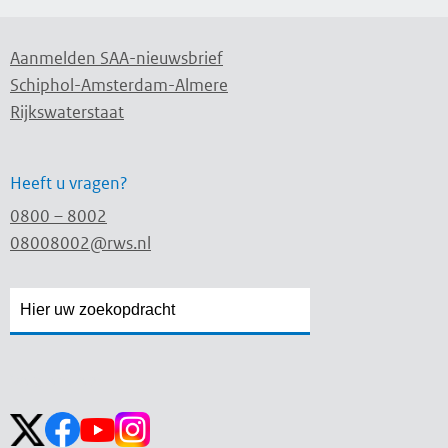
Aanmelden SAA-nieuwsbrief
Schiphol-Amsterdam-Almere
Rijkswaterstaat
Heeft u vragen?
0800 – 8002
08008002@rws.nl
Zoekveld
Zoekveld
openen
sluiten
Volg ons op: