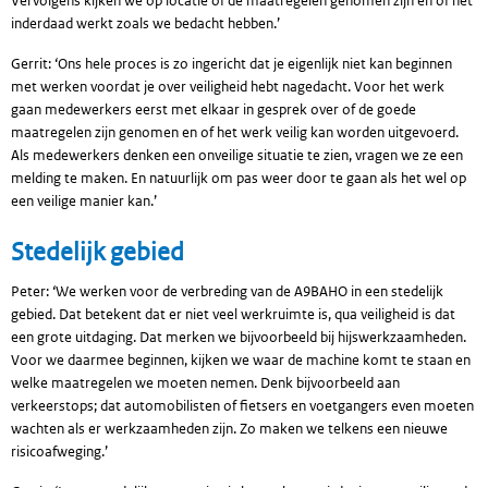
Vervolgens kijken we op locatie of de maatregelen genomen zijn en of het
inderdaad werkt zoals we bedacht hebben.’
Gerrit: ‘Ons hele proces is zo ingericht dat je eigenlijk niet kan beginnen
met werken voordat je over veiligheid hebt nagedacht. Voor het werk
gaan medewerkers eerst met elkaar in gesprek over of de goede
maatregelen zijn genomen en of het werk veilig kan worden uitgevoerd.
Als medewerkers denken een onveilige situatie te zien, vragen we ze een
melding te maken. En natuurlijk om pas weer door te gaan als het wel op
een veilige manier kan.’
Stedelijk gebied
Peter: ‘We werken voor de verbreding van de A9BAHO in een stedelijk
gebied. Dat betekent dat er niet veel werkruimte is, qua veiligheid is dat
een grote uitdaging. Dat merken we bijvoorbeeld bij hijswerkzaamheden.
Voor we daarmee beginnen, kijken we waar de machine komt te staan en
welke maatregelen we moeten nemen. Denk bijvoorbeeld aan
verkeerstops; dat automobilisten of fietsers en voetgangers even moeten
wachten als er werkzaamheden zijn. Zo maken we telkens een nieuwe
risicoafweging.’