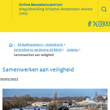
Zoekve
Online Bezoekerscentrum
opene
Weguitbreiding
Schiphol-Amsterdam-Almere
Menu
(SAA)
open
en
sluiten
Home
›
A9 Badhoevedorp – Holendrecht
›
Verbreding en verdieping A9 BAHO
›
Updates
›
Samenwerken aan veiligheid
Samenwerken aan veiligheid
30/03/2022