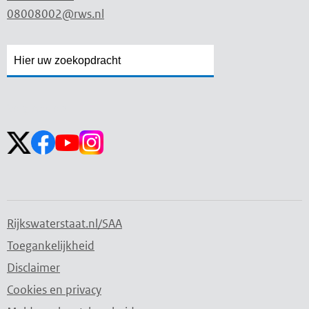
08008002@rws.nl
Zoekveld
Zoekveld
openen
sluiten
Volg ons op:
Rijkswaterstaat.nl/SAA
Toegankelijkheid
Disclaimer
Cookies en privacy