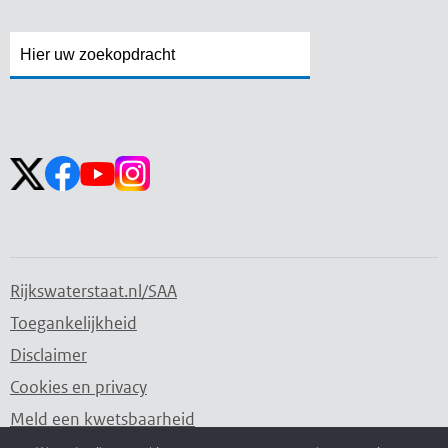
Zoekveld
Zoekveld
openen
sluiten
Volg ons op:
Rijkswaterstaat.nl/SAA
Toegankelijkheid
Disclaimer
Cookies en privacy
Meld een kwetsbaarheid