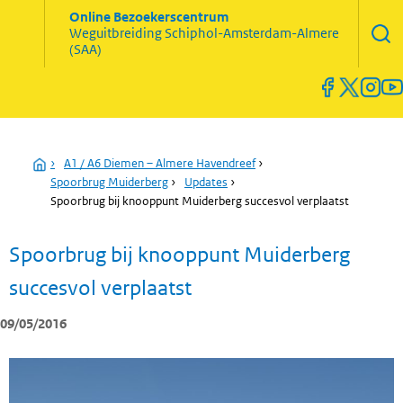
Zoekve
Online Bezoekerscentrum
opene
Weguitbreiding
Schiphol-Amsterdam-Almere
Menu
(SAA)
open
en
sluiten
Home
›
A1 / A6 Diemen – Almere Havendreef
›
Spoorbrug Muiderberg
›
Updates
›
Spoorbrug bij knooppunt Muiderberg succesvol verplaatst
Spoorbrug bij knooppunt Muiderberg
succesvol verplaatst
09/05/2016