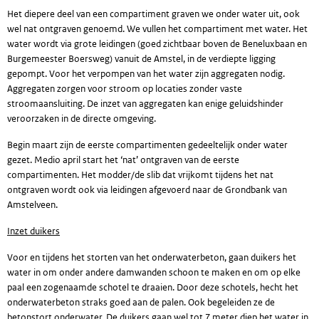
Het diepere deel van een compartiment graven we onder water uit, ook
wel nat ontgraven genoemd. We vullen het compartiment met water. Het
water wordt via grote leidingen (goed zichtbaar boven de Beneluxbaan en
Burgemeester Boersweg) vanuit de Amstel, in de verdiepte ligging
gepompt. Voor het verpompen van het water zijn aggregaten nodig.
Aggregaten zorgen voor stroom op locaties zonder vaste
stroomaansluiting. De inzet van aggregaten kan enige geluidshinder
veroorzaken in de directe omgeving.
Begin maart zijn de eerste compartimenten gedeeltelijk onder water
gezet. Medio april start het ‘nat’ ontgraven van de eerste
compartimenten. Het modder/de slib dat vrijkomt tijdens het nat
ontgraven wordt ook via leidingen afgevoerd naar de Grondbank van
Amstelveen.
Inzet duikers
Voor en tijdens het storten van het onderwaterbeton, gaan duikers het
water in om onder andere damwanden schoon te maken en om op elke
paal een zogenaamde schotel te draaien. Door deze schotels, hecht het
onderwaterbeton straks goed aan de palen. Ook begeleiden ze de
betonstort onderwater. De duikers gaan wel tot 7 meter diep het water in