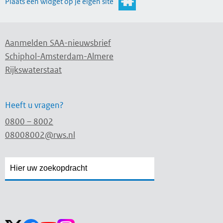
Plaats een widget op je eigen site
Aanmelden SAA-nieuwsbrief
Schiphol-Amsterdam-Almere
Rijkswaterstaat
Heeft u vragen?
0800 – 8002
08008002@rws.nl
Zoekveld
Zoekveld
openen
sluiten
Volg ons op: