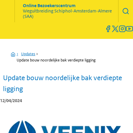
Zoekve
Online Bezoekerscentrum
opene
Weguitbreiding
Schiphol-Amsterdam-Almere
Menu
(SAA)
open
en
sluiten
Home
›
Updates
›
Update bouw noordelijke bak verdiepte ligging
Update bouw noordelijke bak verdiepte
ligging
12/04/2024