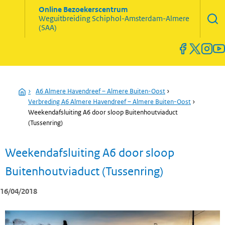
Zoekve
Online Bezoekerscentrum
opene
Weguitbreiding
Schiphol-Amsterdam-Almere
Menu
(SAA)
open
en
sluiten
Home
›
A6 Almere Havendreef – Almere Buiten-Oost
›
Verbreding A6 Almere Havendreef – Almere Buiten-Oost
›
Weekendafsluiting A6 door sloop Buitenhoutviaduct
(Tussenring)
Weekendafsluiting A6 door sloop
Buitenhoutviaduct (Tussenring)
16/04/2018