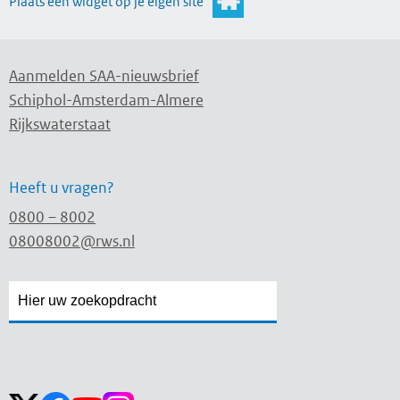
Plaats een widget op je eigen site
Aanmelden SAA-nieuwsbrief
Schiphol-Amsterdam-Almere
Rijkswaterstaat
Heeft u vragen?
0800 – 8002
08008002@rws.nl
Zoekveld
Zoekveld
openen
sluiten
Volg ons op: