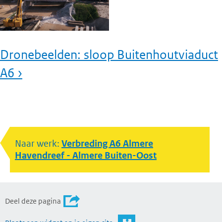
Dronebeelden: sloop Buitenhoutviaduct
A6 ›
Naar werk:
Verbreding A6 Almere
Havendreef - Almere Buiten-Oost
Deel deze pagina