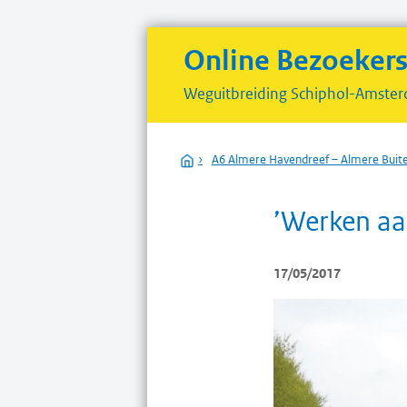
Online Bezoeker
Weguitbreiding
Schiphol-Amster
Home
›
A6 Almere Havendreef – Almere Buit
’Werken aa
17/05/2017