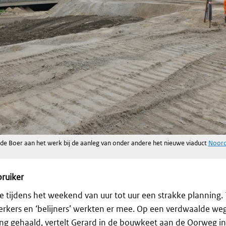
de Boer aan het werk bij de aanleg van onder andere het nieuwe viaduct
Noord
ruiker
 tijdens het weekend van uur tot uur een strakke planning.
rkers en ‘belijners’ werkten er mee. Op een verdwaalde weg
ing gehaald, vertelt Gerard in de bouwkeet aan de Oorweg i