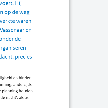
oert. Hij
en op de weg
 werkte waren
 Wassenaar en
ronder de
organiseren
dacht, precies
ligheid en hinder
anning, anderzijds
 de planning houden
de nacht’, aldus