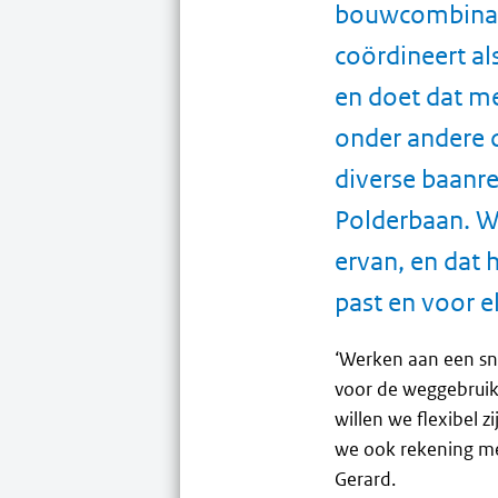
bouwcombinati
coördineert a
en doet dat me
onder andere d
diverse baanre
Polderbaan. Wa
ervan, en dat 
past en voor e
‘Werken aan een sn
voor de weggebruike
willen we flexibel 
we ook rekening me
Gerard.