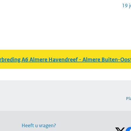
19 
rbreding A6 Almere Havendreef - Almere Buiten-Oos
Pl
Volg on
Heeft u vragen?