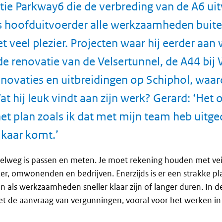
e Parkway6 die de verbreding van de A6 uitv
ls hoofduitvoerder alle werkzaamheden buit
t veel plezier. Projecten waar hij eerder aan
e renovatie van de Velsertunnel, de A44 bij
novaties en uitbreidingen op Schiphol, waa
t hij leuk vindt aan zijn werk? Gerard: ‘Het 
het plan zoals ik dat met mijn team heb uitge
lkaar komt.’
elweg is passen en meten. Je moet rekening houden met vei
r, omwonenden en bedrijven. Enerzijds is er een strakke pl
zijn als werkzaamheden sneller klaar zijn of langer duren. In
t de aanvraag van vergunningen, vooral voor het werken in 