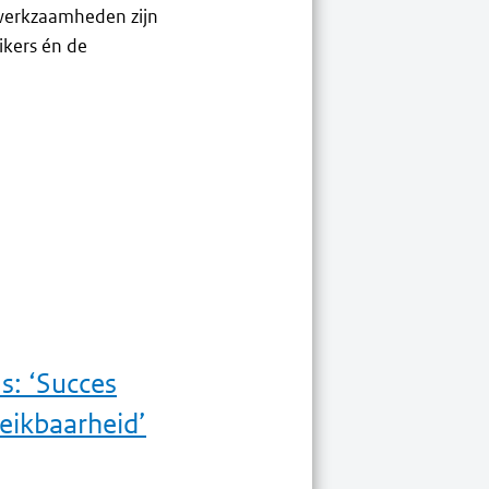
 werkzaamheden zijn
ikers én de
s: ‘Succes
reikbaarheid’