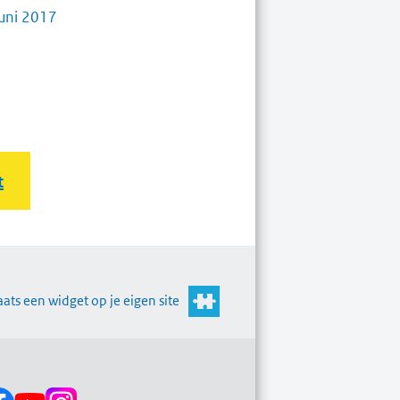
juni 2017
t
aats een widget op je eigen site
s op: