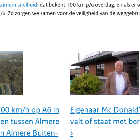
ximum snelheid
: dat bekent 100 km p/u overdag, en als er
p/u. Zo zorgen we samen voor de veiligheid van de weggebru
100 km/h op A6 in
Eigenaar Mc Donald’
gen tussen Almere
valt of staat met be
n Almere Buiten-
›