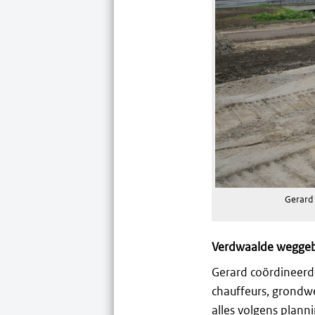
Gerard 
Verdwaalde weggeb
Gerard coördineerde
chauffeurs, grondwe
alles volgens plann