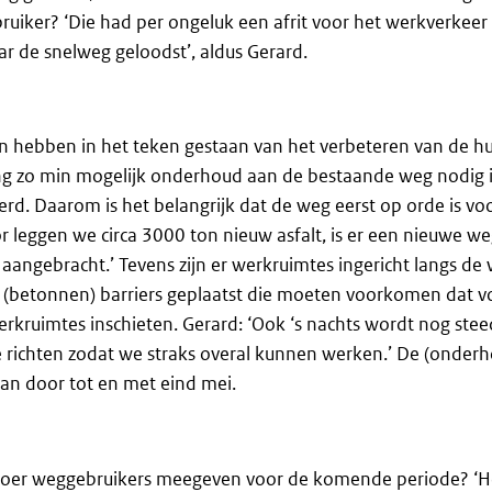
uiker? ‘Die had per ongeluk een afrit voor het werkverkee
aar de snelweg geloodst’, aldus Gerard.
 hebben in het teken gestaan van het verbeteren van de hu
ng zo min mogelijk onderhoud aan de bestaande weg nodig is.
erd. Daarom is het belangrijk dat de weg eerst op orde is v
 leggen we circa 3000 ton nieuw asfalt, is er een nieuwe w
 aangebracht.’ Tevens zijn er werkruimtes ingericht langs de 
 (betonnen) barriers geplaatst die moeten voorkomen dat vo
rkruimtes inschieten. Gerard: ‘Ook ‘s nachts wordt nog ste
 richten zodat we straks overal kunnen werken.’ De (onderh
n door tot en met eind mei.
Boer weggebruikers meegeven voor de komende periode? ‘H