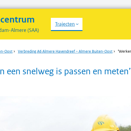
scentrum
Trajecten
dam-Almere (SAA)
en-Oost
›
Verbreding A6 Almere Havendreef – Almere Buiten-Oost
›
’Werken
n een snelweg is passen en meten’