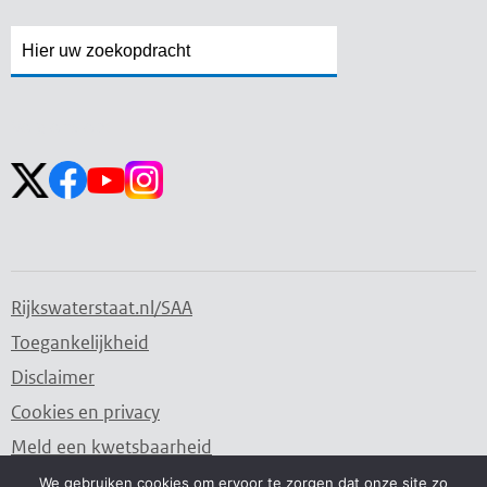
Zoekveld
Zoekveld
openen
sluiten
Volg ons op:
Rijkswaterstaat.nl/SAA
Toegankelijkheid
Disclaimer
Cookies en privacy
Meld een kwetsbaarheid
We gebruiken cookies om ervoor te zorgen dat onze site zo