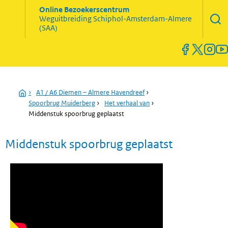
Zoekve
Online Bezoekerscentrum
opene
Weguitbreiding
Schiphol-Amsterdam-Almere
Menu
(SAA)
open
en
sluiten
Home
›
A1 / A6 Diemen – Almere Havendreef
›
Spoorbrug Muiderberg
›
Het verhaal van
›
Middenstuk spoorbrug geplaatst
Middenstuk spoorbrug geplaatst