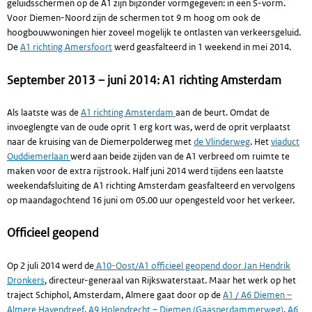
geluidsschermen op de A1 zijn bijzonder vormgegeven: in een S-vorm.
Voor Diemen-Noord zijn de schermen tot 9 m hoog om ook de
hoogbouwwoningen hier zoveel mogelijk te ontlasten van verkeersgeluid.
De
A1 richting Amersfoort
werd geasfalteerd in 1 weekend in mei 2014.
September 2013 – juni 2014: A1 richting Amsterdam
Als laatste was de
A1 richting Amsterdam
aan de beurt. Omdat de
invoeglengte van de oude oprit 1 erg kort was, werd de oprit verplaatst
naar de kruising van de Diemerpolderweg met
de Vlinderweg
. Het
viaduct
Ouddiemerlaan
werd aan beide zijden van de A1 verbreed om ruimte te
maken voor de extra rijstrook. Half juni 2014 werd tijdens een laatste
weekendafsluiting de A1 richting Amsterdam geasfalteerd en vervolgens
op maandagochtend 16 juni om 05.00 uur opengesteld voor het verkeer.
Officieel geopend
Op 2 juli 2014 werd de
A10-Oost/A1 officieel geopend door Jan Hendrik
Dronkers
, directeur-generaal van Rijkswaterstaat. Maar het werk op het
traject Schiphol, Amsterdam, Almere gaat door op de
A1 / A6 Diemen –
Almere Havendreef
,
A9 Holendrecht – Diemen (Gaasperdammerweg)
,
A6