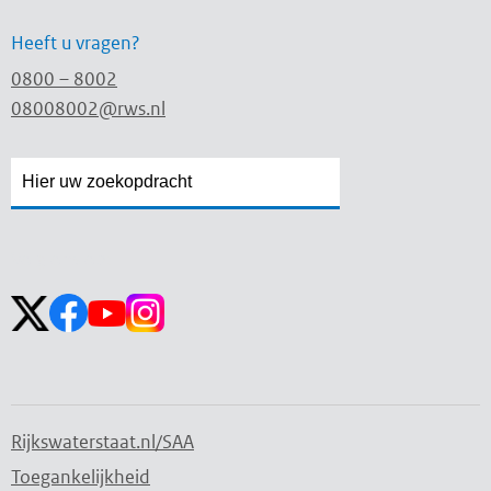
Heeft u vragen?
0800 – 8002
08008002@rws.nl
Zoekveld
Zoekveld
openen
sluiten
Volg ons op:
Rijkswaterstaat.nl/SAA
Toegankelijkheid