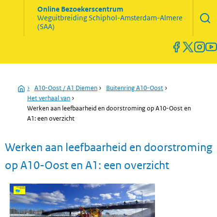
Zoekve
Online Bezoekerscentrum
opene
Weguitbreiding
Schiphol-Amsterdam-Almere
Menu
(SAA)
open
en
sluiten
Home
›
A10-Oost / A1 Diemen
›
Buitenring A10-Oost
›
Het verhaal van
›
Werken aan leefbaarheid en doorstroming op A10-Oost en
A1: een overzicht
Werken aan leefbaarheid en doorstroming
op A10-Oost en A1: een overzicht