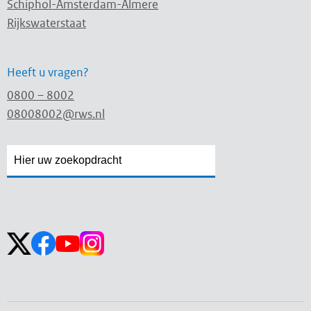
Schiphol-Amsterdam-Almere
Rijkswaterstaat
Heeft u vragen?
0800 – 8002
08008002@rws.nl
Zoekveld
Zoekveld
openen
sluiten
Volg ons op: