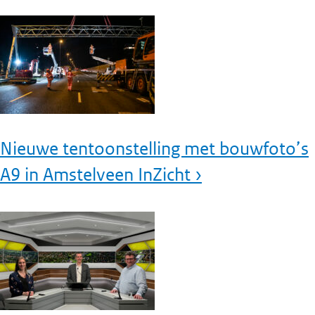
Nieuwe tentoonstelling met bouwfoto’s
A9 in Amstelveen InZicht ›