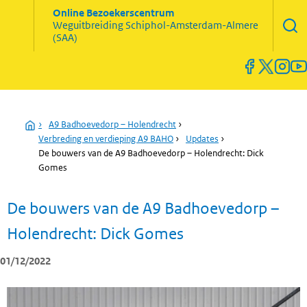
Zoekve
Online Bezoekerscentrum
opene
Weguitbreiding
Schiphol-Amsterdam-Almere
Menu
(SAA)
open
en
sluiten
Home
›
A9 Badhoevedorp – Holendrecht
›
Verbreding en verdieping A9 BAHO
›
Updates
›
De bouwers van de A9 Badhoevedorp – Holendrecht: Dick
Gomes
De bouwers van de A9 Badhoevedorp –
Holendrecht: Dick Gomes
01/12/2022