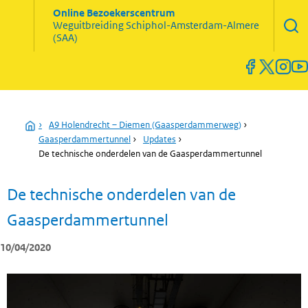
Zoekve
Online Bezoekerscentrum
opene
Weguitbreiding
Schiphol-Amsterdam-Almere
Menu
(SAA)
open
en
sluiten
Home
›
A9 Holendrecht – Diemen (Gaasperdammerweg)
›
Gaasperdammertunnel
›
Updates
›
De technische onderdelen van de Gaasperdammertunnel
De technische onderdelen van de
Gaasperdammertunnel
10/04/2020