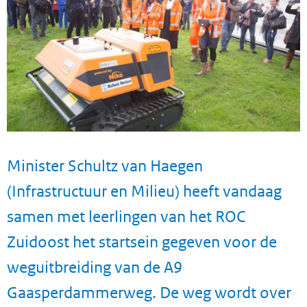
Minister Schultz van Haegen
(Infrastructuur en Milieu) heeft vandaag
samen met leerlingen van het ROC
Zuidoost het startsein gegeven voor de
weguitbreiding van de A9
Gaasperdammerweg. De weg wordt over