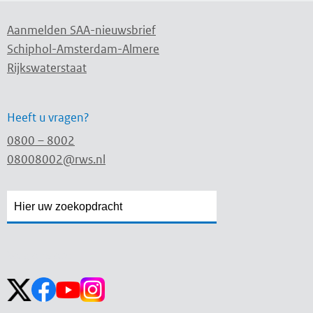
Aanmelden SAA-nieuwsbrief
Schiphol-Amsterdam-Almere
Rijkswaterstaat
Heeft u vragen?
0800 – 8002
08008002@rws.nl
Zoekveld
Zoekveld
openen
sluiten
Volg ons op: