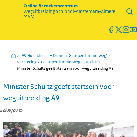
Zoekve
Online Bezoekerscentrum
opene
Weguitbreiding
Schiphol-Amsterdam-Almere
Menu
(SAA)
open
en
sluiten
Home
›
A9 Holendrecht – Diemen (Gaasperdammerweg)
›
Verbreding A9 Gaasperdammerweg
›
Updates
›
Minister Schultz geeft startsein voor weguitbreiding A9
Minister Schultz geeft startsein voor
weguitbreiding A9
22/09/2015