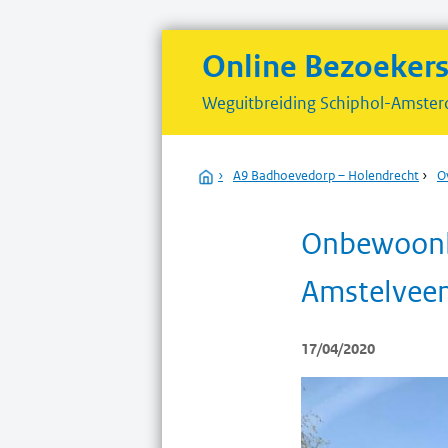
Online Bezoeker
Weguitbreiding
Schiphol-Amster
Home
›
A9 Badhoevedorp – Holendrecht
›
O
Onbewoonb
Amstelvee
17/04/2020