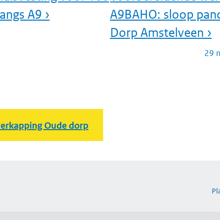
angs A9 ›
A9BAHO: sloop pan
Dorp Amstelveen ›
29 
erkapping Oude dorp
Pl