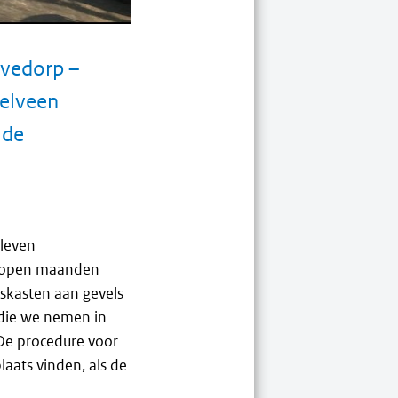
evedorp –
telveen
 de
 leven
elopen maanden
iskasten aan gevels
die we nemen in
 De procedure voor
aats vinden, als de