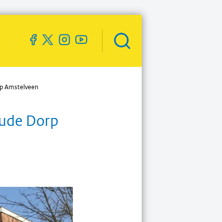
Zoekveld
openen
p Amstelveen
ude Dorp