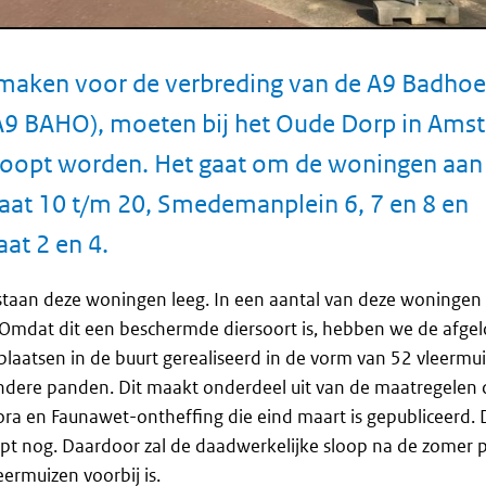
maken voor de verbreding van de A9 Badho
A9 BAHO), moeten bij het Oude Dorp in Ams
oopt worden. Het gaat om de woningen aan
aat 10 t/m 20, Smedemanplein 6, 7 en 8 en
t 2 en 4.
 staan deze woningen leeg. In een aantal van deze woningen
Omdat dit een beschermde diersoort is, hebben we de afg
jfplaatsen in de buurt gerealiseerd in de vorm van 52 vleermu
dere panden. Dit maakt onderdeel uit van de maatregelen 
ora en Faunawet-ontheffing die eind maart is gepubliceerd.
pt nog. Daardoor zal de daadwerkelijke sloop na de zomer pl
eermuizen voorbij is.