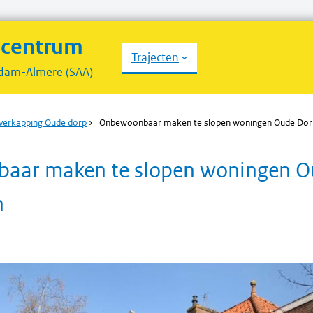
scentrum
Trajecten
dam-Almere (SAA)
verkapping Oude dorp
›
Onbewoonbaar maken te slopen woningen Oude Dor
aar maken te slopen woningen O
n