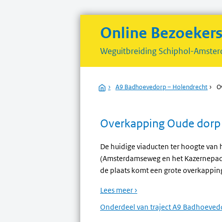
Online Bezoeker
Weguitbreiding
Schiphol-Amster
Home
›
A9 Badhoevedorp – Holendrecht
›
O
Overkapping Oude dorp
De huidige viaducten ter hoogte van
(Amsterdamseweg en het Kazernepad)
de plaats komt een grote overkappin
Lees meer ›
Onderdeel van traject A9 Badhoevedo