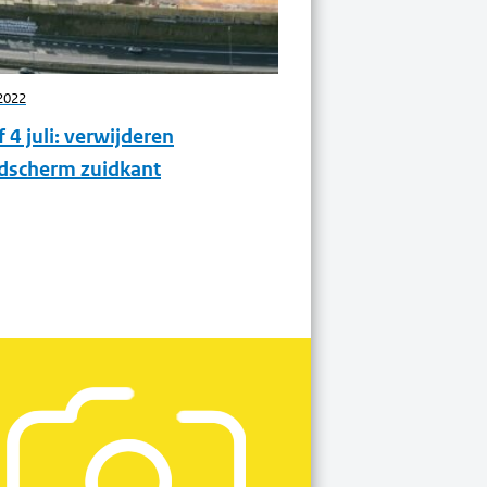
 2022
31 mei 2022
 4 juli: verwijderen
Help mee met
idscherm zuidkant
graffitikunstwerk 
en 18 juni in het O
Dorp (kinderen oo
welkom!)