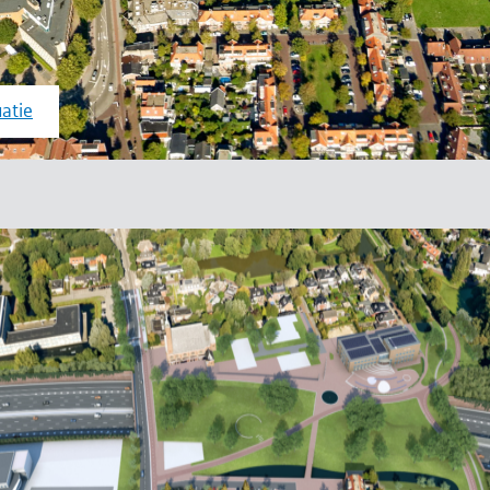
uatie
e