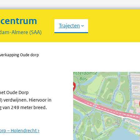
scentrum
Trajecten
dam-Almere (SAA)
verkapping Oude dorp
 het Oude Dorp
 verdwijnen. Hiervoor in
g van 249 meter breed.
rp – Holendrecht ›