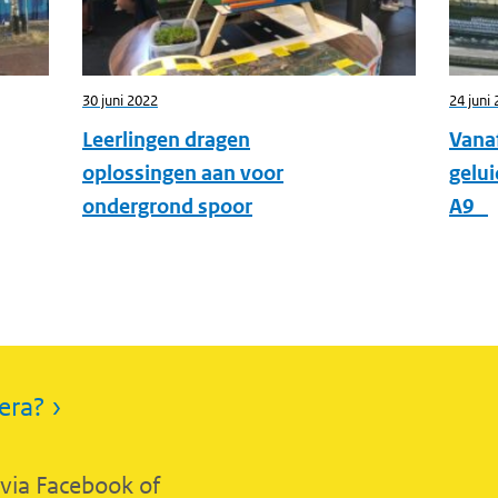
30 juni 2022
24 juni
Leerlingen dragen
Vanaf
oplossingen aan voor
gelu
ondergrond spoor
A9
era? ›
 via Facebook of