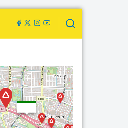
Zoekveld
openen
Traject