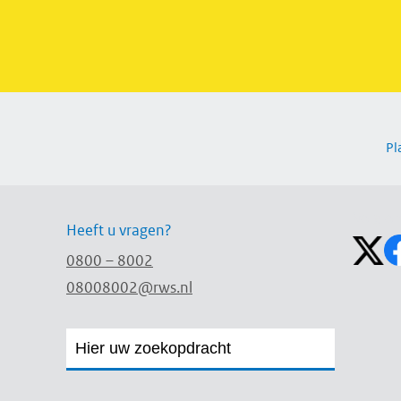
Pl
Volg on
Heeft u vragen?
0800 – 8002
08008002@rws.nl
Zoekveld
Zoekveld